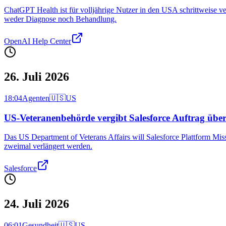
ChatGPT Health ist für volljährige Nutzer in den USA schrittweise v
weder Diagnose noch Behandlung.
OpenAI Help Center
26. Juli 2026
18:04
Agenten
🇺🇸
US
US-Veteranenbehörde vergibt Salesforce Auftrag über 
Das US Department of Veterans Affairs will Salesforce Plattform Mis
zweimal verlängert werden.
Salesforce
24. Juli 2026
06:01
Gesundheit
🇺🇸
US