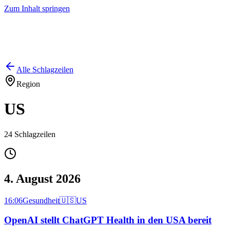
Zum Inhalt springen
Start
Ausgaben
News
Ranking
Plus
Alle Schlagzeilen
Region
US
24
Schlagzeilen
4. August 2026
16:06
Gesundheit
🇺🇸
US
OpenAI stellt ChatGPT Health in den USA bereit