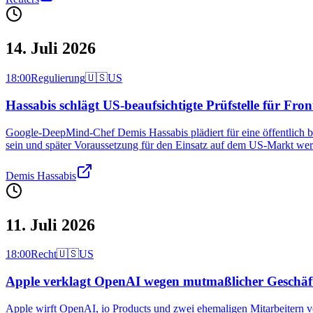
14. Juli 2026
18:00
Regulierung
🇺🇸
US
Hassabis schlägt US-beaufsichtigte Prüfstelle für Fron
Google-DeepMind-Chef Demis Hassabis plädiert für eine öffentlich bea
sein und später Voraussetzung für den Einsatz auf dem US-Markt we
Demis Hassabis
11. Juli 2026
18:00
Recht
🇺🇸
US
Apple verklagt OpenAI wegen mutmaßlicher Geschäft
Apple wirft OpenAI, io Products und zwei ehemaligen Mitarbeitern vo