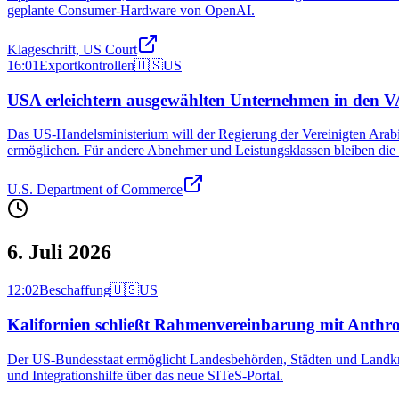
geplante Consumer-Hardware von OpenAI.
Klageschrift, US Court
16:01
Exportkontrollen
🇺🇸
US
USA erleichtern ausgewählten Unternehmen in den 
Das US-Handelsministerium will der Regierung der Vereinigten Ara
ermöglichen. Für andere Abnehmer und Leistungsklassen bleiben die
U.S. Department of Commerce
6. Juli 2026
12:02
Beschaffung
🇺🇸
US
Kalifornien schließt Rahmenvereinbarung mit Anthro
Der US‑Bundesstaat ermöglicht Landesbehörden, Städten und Landkre
und Integrationshilfe über das neue SITeS‑Portal.