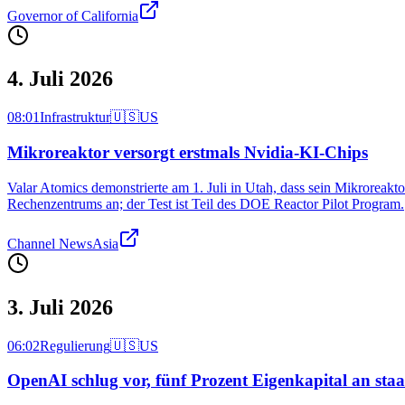
Governor of California
4. Juli 2026
08:01
Infrastruktur
🇺🇸
US
Mikroreaktor versorgt erstmals Nvidia-KI-Chips
Valar Atomics demonstrierte am 1. Juli in Utah, dass sein Mikroreak
Rechenzentrums an; der Test ist Teil des DOE Reactor Pilot Program.
Channel NewsAsia
3. Juli 2026
06:02
Regulierung
🇺🇸
US
OpenAI schlug vor, fünf Prozent Eigenkapital an sta