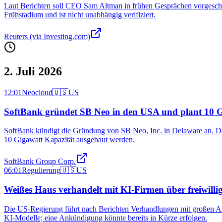
Laut Berichten soll CEO Sam Altman in frühen Gesprächen vorgeschlag
Frühstadium und ist nicht unabhängig verifiziert.
Reuters (via Investing.com)
2. Juli 2026
12:01
Neocloud
🇺🇸
US
SoftBank gründet SB Neo in den USA und plant 10 G
SoftBank kündigt die Gründung von SB Neo, Inc. in Delaware an. Da
10 Gigawatt Kapazität ausgebaut werden.
SoftBank Group Corp.
06:01
Regulierung
🇺🇸
US
Weißes Haus verhandelt mit KI-Firmen über freiwilli
Die US-Regierung führt nach Berichten Verhandlungen mit großen Anb
KI‑Modelle; eine Ankündigung könnte bereits in Kürze erfolgen.