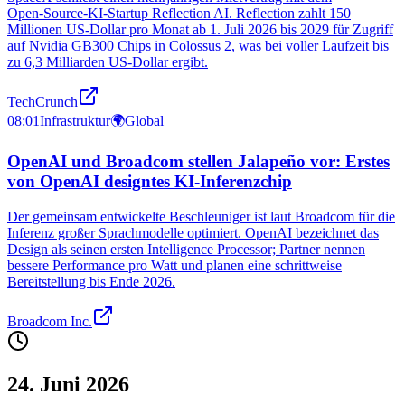
Open‑Source‑KI‑Startup Reflection AI. Reflection zahlt 150
Millionen US-Dollar pro Monat ab 1. Juli 2026 bis 2029 für Zugriff
auf Nvidia GB300 Chips in Colossus 2, was bei voller Laufzeit bis
zu 6,3 Milliarden US-Dollar ergibt.
TechCrunch
08:01
Infrastruktur
🌍
Global
OpenAI und Broadcom stellen Jalapeño vor: Erstes
von OpenAI designtes KI-Inferenzchip
Der gemeinsam entwickelte Beschleuniger ist laut Broadcom für die
Inferenz großer Sprachmodelle optimiert. OpenAI bezeichnet das
Design als seinen ersten Intelligence Processor; Partner nennen
bessere Performance pro Watt und planen eine schrittweise
Bereitstellung bis Ende 2026.
Broadcom Inc.
24. Juni 2026