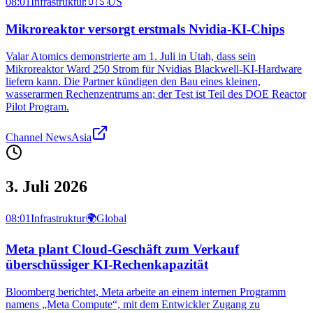
08:01
Infrastruktur
🇺🇸
US
Mikroreaktor versorgt erstmals Nvidia-KI-Chips
Valar Atomics demonstrierte am 1. Juli in Utah, dass sein
Mikroreaktor Ward 250 Strom für Nvidias Blackwell-KI‑Hardware
liefern kann. Die Partner kündigen den Bau eines kleinen,
wasserarmen Rechenzentrums an; der Test ist Teil des DOE Reactor
Pilot Program.
Channel NewsAsia
3. Juli 2026
08:01
Infrastruktur
🌍
Global
Meta plant Cloud-Geschäft zum Verkauf
überschüssiger KI-Rechenkapazität
Bloomberg berichtet, Meta arbeite an einem internen Programm
namens „Meta Compute“, mit dem Entwickler Zugang zu