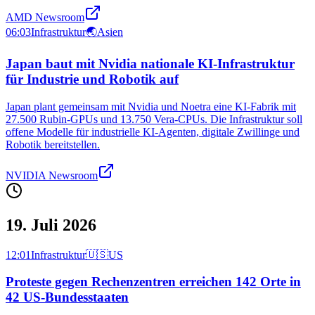
AMD Newsroom
06:03
Infrastruktur
🌏
Asien
Japan baut mit Nvidia nationale KI-Infrastruktur
für Industrie und Robotik auf
Japan plant gemeinsam mit Nvidia und Noetra eine KI-Fabrik mit
27.500 Rubin-GPUs und 13.750 Vera-CPUs. Die Infrastruktur soll
offene Modelle für industrielle KI-Agenten, digitale Zwillinge und
Robotik bereitstellen.
NVIDIA Newsroom
19. Juli 2026
12:01
Infrastruktur
🇺🇸
US
Proteste gegen Rechenzentren erreichen 142 Orte in
42 US-Bundesstaaten