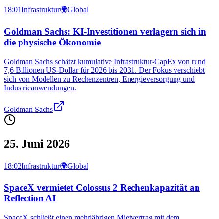
18:01
Infrastruktur
🌍
Global
Goldman Sachs: KI‑Investitionen verlagern sich in
die physische Ökonomie
Goldman Sachs schätzt kumulative Infrastruktur‑CapEx von rund
7,6 Billionen US‑Dollar für 2026 bis 2031. Der Fokus verschiebt
sich von Modellen zu Rechenzentren, Energieversorgung und
Industrieanwendungen.
Goldman Sachs
25. Juni 2026
18:02
Infrastruktur
🌍
Global
SpaceX vermietet Colossus 2 Rechenkapazität an
Reflection AI
SpaceX schließt einen mehrjährigen Mietvertrag mit dem