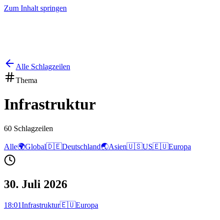
Zum Inhalt springen
Start
Ausgaben
News
Ranking
Plus
Alle Schlagzeilen
Thema
Infrastruktur
60
Schlagzeilen
Alle
🌍
Global
🇩🇪
Deutschland
🌏
Asien
🇺🇸
US
🇪🇺
Europa
30. Juli 2026
18:01
Infrastruktur
🇪🇺
Europa