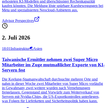
gehosteten KI-Modellen und überschüssiger Rechenkapazität
kaufen könnten. Die Meldung löste spürbare Kursbewegungen bei
Meta und spezialisierten Neocloud-Anbietern aus.
Advisor Perspectives
2. Juli 2026
18:01
Infrastruktur
🌏
Asien
Taiwanische Ermittler nehmen zwei Super Micro
Mitarbeiter im Zuge mutmaßlicher Exporte von KI-
Servern fest
Die Keelung-Staatsanwaltschaft durchsuchte mehrere Orte und
nahm in dieser Woche zwei Mitarbeiter von Super Micro vorläufig
in Gewahrsam; zwei weitere wurden nach Vernehmungen
freigelassen. Gegenstand sind Vorwürfe zum Weiterverkauf von
Servern mit Nvidia-Chips, die US-Exportkontrollen unterliegen,
was Folgen für Lieferketten und Sicherheitspolitik haben kann.