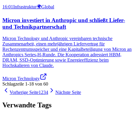
16:01
Infrastruktur
🌍
Global
Micron investiert in Anthropic und schließt Liefer-
und Technikpartnerschaft
Micron Technology und Anthropic vereinbaren technische
Zusammenarbeit, einen mehrjährigen Liefervertrag für
Rechenzentrumsspeicher und eine Kapitalbeteiligung von Micron an
Anthropics Series‑H‑Runde. Die Kooperation adressiert HBM,
DRAM, SSD-Optimierung sowie Energieeffizienz beim
Hochskalieren von Claude.
Micron Technology
Schlagzeile
1
-
18
von
60
Vorherige Seite
1
2
3
4
Nächste Seite
Verwandte Tags