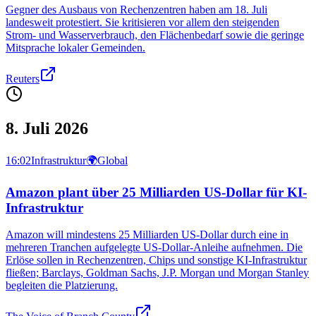
Gegner des Ausbaus von Rechenzentren haben am 18. Juli
landesweit protestiert. Sie kritisieren vor allem den steigenden
Strom- und Wasserverbrauch, den Flächenbedarf sowie die geringe
Mitsprache lokaler Gemeinden.
Reuters
8. Juli 2026
16:02
Infrastruktur
🌍
Global
Amazon plant über 25 Milliarden US-Dollar für KI-
Infrastruktur
Amazon will mindestens 25 Milliarden US-Dollar durch eine in
mehreren Tranchen aufgelegte US-Dollar-Anleihe aufnehmen. Die
Erlöse sollen in Rechenzentren, Chips und sonstige KI-Infrastruktur
fließen; Barclays, Goldman Sachs, J.P. Morgan und Morgan Stanley
begleiten die Platzierung.