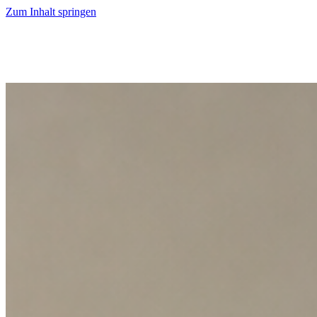
Zum Inhalt springen
Start
Ausgaben
News
Ranking
Plus