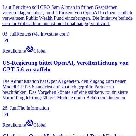
Laut Berichten soll CEO Sam Altman in frühen Gesprächen
vorgeschlagen haben, rund 5 Prozent von OpenAI in einen staatlich
verwalteten Public Wealth Fund einzubringen. Die Initiative befinde
sich im Frühstadium und ist nicht unabhängig verifiziert.
03. Juli
Reuters (via Investing.com)
Regulierung
Global
US-Regierung bittet OpenAI, Veröffentlichung von
GPT‑5.6 zu staffeln
Die Administration hat OpenAI gebeten, den Zugang zum neuen
Modell GPT‑5.6 zunächst auf staatlich geprüfte Partner zu
beschränken. Das Vorgehen könnte auf eine stärkere, routinisierte
Vorprüfung leistungsfähiger Modelle durch Behörden hindeuten.
26. Juni
The Information
Regulierung
Global