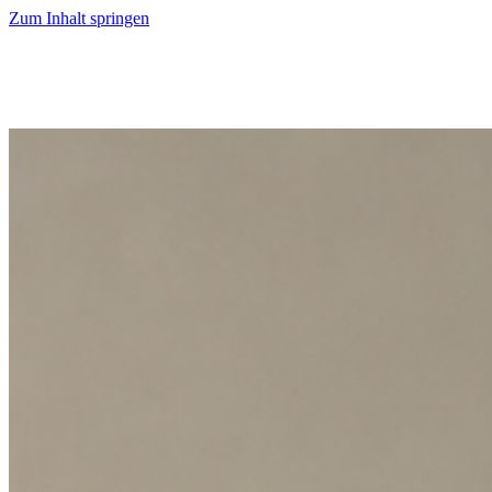
Zum Inhalt springen
Start
Ausgaben
News
Ranking
Plus