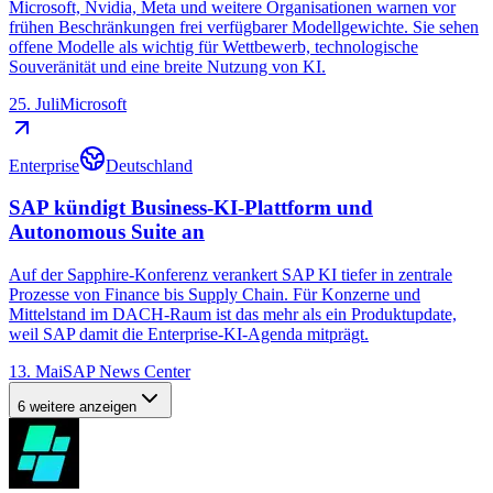
Microsoft, Nvidia, Meta und weitere Organisationen warnen vor
frühen Beschränkungen frei verfügbarer Modellgewichte. Sie sehen
offene Modelle als wichtig für Wettbewerb, technologische
Souveränität und eine breite Nutzung von KI.
25. Juli
Microsoft
Enterprise
Deutschland
SAP kündigt Business-KI-Plattform und
Autonomous Suite an
Auf der Sapphire-Konferenz verankert SAP KI tiefer in zentrale
Prozesse von Finance bis Supply Chain. Für Konzerne und
Mittelstand im DACH-Raum ist das mehr als ein Produktupdate,
weil SAP damit die Enterprise-KI-Agenda mitprägt.
13. Mai
SAP News Center
6 weitere anzeigen