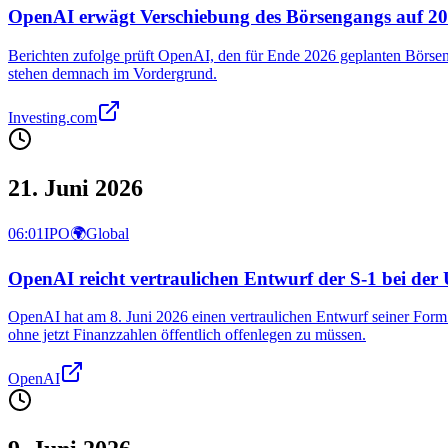
OpenAI erwägt Verschiebung des Börsengangs auf 2
Berichten zufolge prüft OpenAI, den für Ende 2026 geplanten Börsen
stehen demnach im Vordergrund.
Investing.com
21. Juni 2026
06:01
IPO
🌍
Global
OpenAI reicht vertraulichen Entwurf der S-1 bei der 
OpenAI hat am 8. Juni 2026 einen vertraulichen Entwurf seiner Form
ohne jetzt Finanzzahlen öffentlich offenlegen zu müssen.
OpenAI