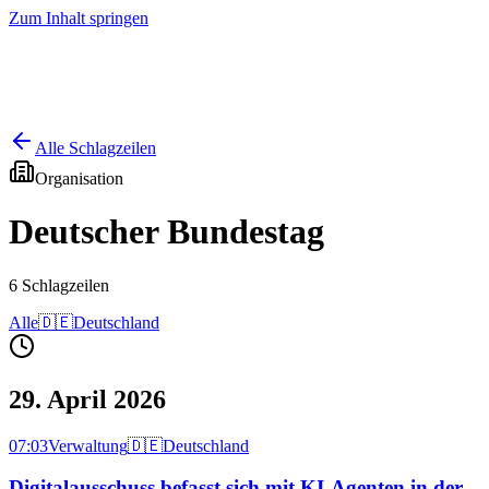
Zum Inhalt springen
Start
Ausgaben
News
Ranking
Plus
Alle Schlagzeilen
Organisation
Deutscher Bundestag
6
Schlagzeilen
Alle
🇩🇪
Deutschland
29. April 2026
07:03
Verwaltung
🇩🇪
Deutschland
Digitalausschuss befasst sich mit KI-Agenten in der