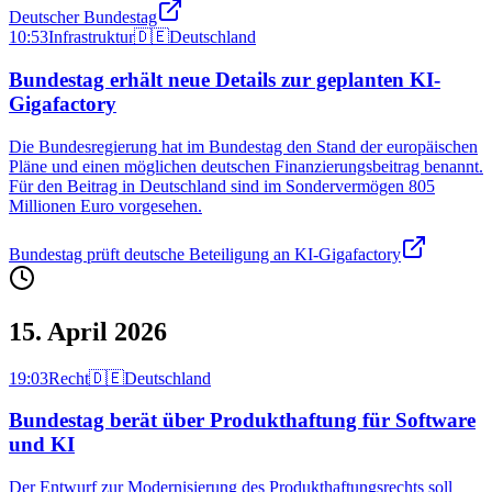
Deutscher Bundestag
10:53
Infrastruktur
🇩🇪
Deutschland
Bundestag erhält neue Details zur geplanten KI-
Gigafactory
Die Bundesregierung hat im Bundestag den Stand der europäischen
Pläne und einen möglichen deutschen Finanzierungsbeitrag benannt.
Für den Beitrag in Deutschland sind im Sondervermögen 805
Millionen Euro vorgesehen.
Bundestag prüft deutsche Beteiligung an KI-Gigafactory
15. April 2026
19:03
Recht
🇩🇪
Deutschland
Bundestag berät über Produkthaftung für Software
und KI
Der Entwurf zur Modernisierung des Produkthaftungsrechts soll