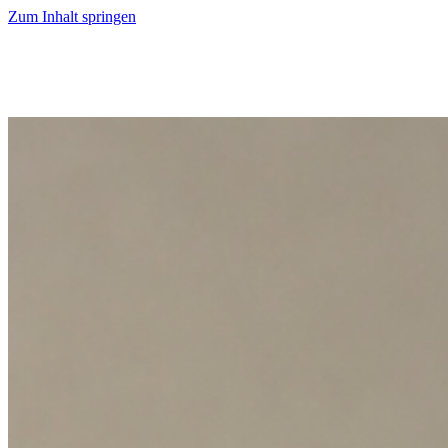
Zum Inhalt springen
Start
Ausgaben
News
Ranking
Plus