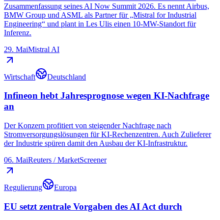
Zusammenfassung seines AI Now Summit 2026. Es nennt Airbus,
BMW Group und ASML als Partner für „Mistral for Industrial
Engineering“ und plant in Les Ulis einen 10-MW-Standort für
Inferenz.
29. Mai
Mistral AI
Wirtschaft
Deutschland
Infineon hebt Jahresprognose wegen KI-Nachfrage
an
Der Konzern profitiert von steigender Nachfrage nach
Stromversorgungslösungen für KI-Rechenzentren. Auch Zulieferer
der Industrie spüren damit den Ausbau der KI-Infrastruktur.
06. Mai
Reuters / MarketScreener
Regulierung
Europa
EU setzt zentrale Vorgaben des AI Act durch