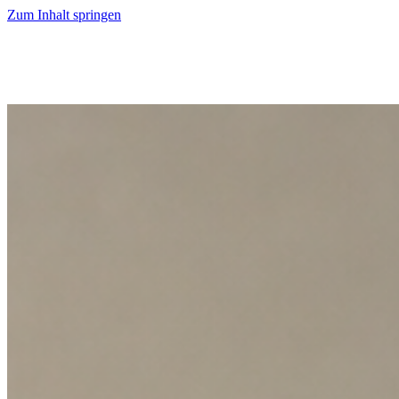
Zum Inhalt springen
Start
Ausgaben
News
Ranking
Plus