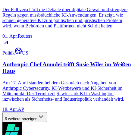
Der Fall verschärft die Debatte über digitale Gewalt und strengere
Regeln gegen missbräuchliche KI-Anwendungen. Er zeigt, wie
schnell generative KI zum politischen und juristischen Problem
wird, wenn Behörden und Plattformen nicht Schritt halten.
01. Apr.
Reuters
Politik
US
Anthropic-Chef Amodei trifft Susie Wiles im Weißen
Haus
Am 17. April standen bei dem Gespräch nach Angaben von
Anthropic Cybersecurity, KI-Wettbewerb und KI-Sicherheit im
Mittelpunkt. Der Termin zeigt, wie stark KI in Washington
inzwischen als Sicherheits- und Industriepolitik verhandelt wird.
18. Apr.
AP
6 weitere anzeigen