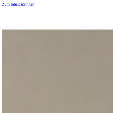
Zum Inhalt springen
Start
Ausgaben
News
Ranking
Plus