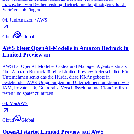
inzwischen von Rechenleistung, Betrieb und langfristigen Cloud-
Verträgen abhängen.
04. Juni
Amazon / AWS
Cloud
Global
AWS bietet OpenAI-Modelle in Amazon Bedrock in
Limited Preview an
AWS hat OpenAI-Modelle, Codex und Managed Agents erstmals
über Amazon Bedrock für eine Limited Preview freigeschaltet. Für
Unternehmen senkt das die Hürde, diese KI-Angebote in
bestehenden AWS-Umgebungen mit Unternehmensfunktionen wie
IAM, PrivateLink, Guardrails, Verschlüsselung und CloudTrail zu
testen und später zu nutzen.
04. Mai
AWS
Cloud
Global
OpenAI startet Limited Preview auf AWS