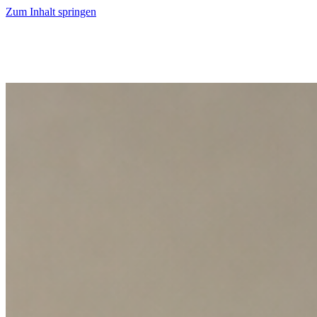
Zum Inhalt springen
Start
Ausgaben
News
Ranking
Plus