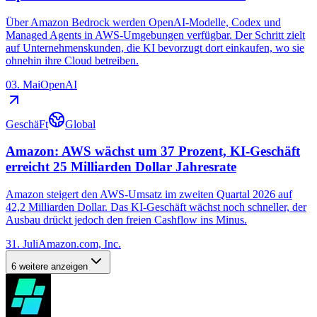
Über Amazon Bedrock werden OpenAI-Modelle, Codex und
Managed Agents in AWS-Umgebungen verfügbar. Der Schritt zielt
auf Unternehmenskunden, die KI bevorzugt dort einkaufen, wo sie
ohnehin ihre Cloud betreiben.
03. Mai
OpenAI
GeschäFt
Global
Amazon: AWS wächst um 37 Prozent, KI-Geschäft
erreicht 25 Milliarden Dollar Jahresrate
Amazon steigert den AWS-Umsatz im zweiten Quartal 2026 auf
42,2 Milliarden Dollar. Das KI-Geschäft wächst noch schneller, der
Ausbau drückt jedoch den freien Cashflow ins Minus.
31. Juli
Amazon.com, Inc.
6 weitere anzeigen