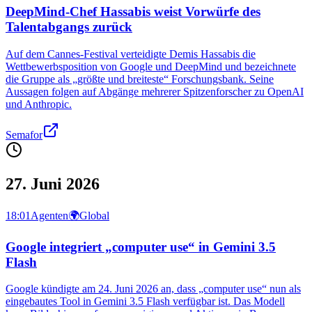
DeepMind-Chef Hassabis weist Vorwürfe des
Talentabgangs zurück
Auf dem Cannes-Festival verteidigte Demis Hassabis die
Wettbewerbsposition von Google und DeepMind und bezeichnete
die Gruppe als „größte und breiteste“ Forschungsbank. Seine
Aussagen folgen auf Abgänge mehrerer Spitzenforscher zu OpenAI
und Anthropic.
Semafor
27. Juni 2026
18:01
Agenten
🌍
Global
Google integriert „computer use“ in Gemini 3.5
Flash
Google kündigte am 24. Juni 2026 an, dass „computer use“ nun als
eingebautes Tool in Gemini 3.5 Flash verfügbar ist. Das Modell