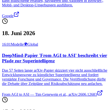
kann Bildschirme erfassen, navigieren und Aktionen in Browser-,
Mobil- und Desktop-Umgebungen ausführen.
Google
18. Juni 2026
16:01
Modelle
🌍
Global
DeepMind-Papier 'From AGI to ASI' beschreibt vier
Pfade zur Superintelligenz
Das 57 Seiten lange arXiv-Papier skizziert vier nicht ausschließliche
Entwicklungswege zu künstlicher Superintelligenz und fordert
verstärkte Forschung und Governance. Die Veröffentlichung dürfte
die Debatte über Zeitpläne und Risikoabschätzung neu anfachen.
From AGI to ASI — Tim Genewein et al., arXiv:2606.12683