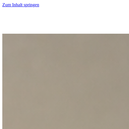
Zum Inhalt springen
Start
Ausgaben
News
Ranking
Plus