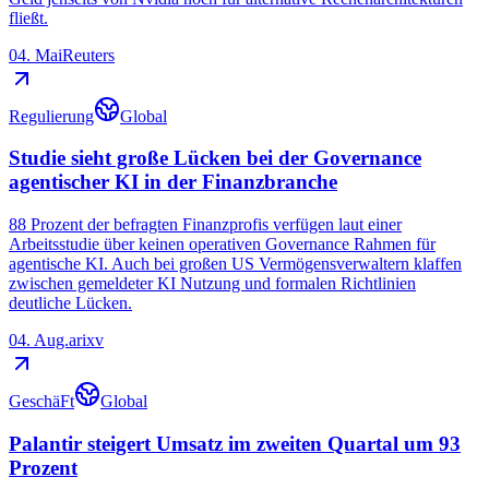
fließt.
04. Mai
Reuters
Regulierung
Global
Studie sieht große Lücken bei der Governance
agentischer KI in der Finanzbranche
88 Prozent der befragten Finanzprofis verfügen laut einer
Arbeitsstudie über keinen operativen Governance Rahmen für
agentische KI. Auch bei großen US Vermögensverwaltern klaffen
zwischen gemeldeter KI Nutzung und formalen Richtlinien
deutliche Lücken.
04. Aug.
arixv
GeschäFt
Global
Palantir steigert Umsatz im zweiten Quartal um 93
Prozent