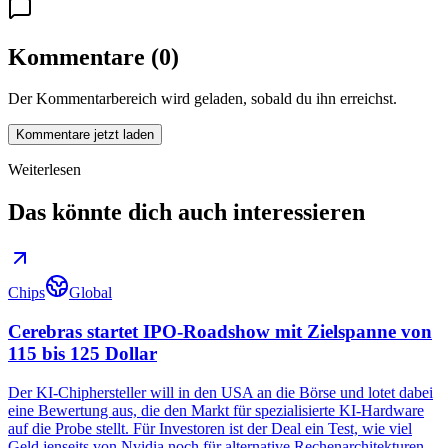
Kommentare
(
0
)
Der Kommentarbereich wird geladen, sobald du ihn erreichst.
Kommentare jetzt laden
Weiterlesen
Das könnte dich auch interessieren
Chips
Global
Cerebras startet IPO-Roadshow mit Zielspanne von
115 bis 125 Dollar
Der KI-Chiphersteller will in den USA an die Börse und lotet dabei
eine Bewertung aus, die den Markt für spezialisierte KI-Hardware
auf die Probe stellt. Für Investoren ist der Deal ein Test, wie viel
Geld jenseits von Nvidia noch für alternative Rechenarchitekturen