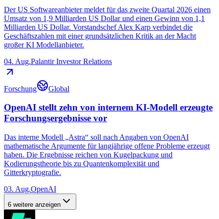
Der US Softwareanbieter meldet für das zweite Quartal 2026 einen
Umsatz von 1,9 Milliarden US Dollar und einen Gewinn von 1,1
Milliarden US Dollar. Vorstandschef Alex Karp verbindet die
Geschäftszahlen mit einer grundsätzlichen Kritik an der Macht
großer KI Modellanbieter.
04. Aug.
Palantir Investor Relations
Forschung
Global
OpenAI stellt zehn von internem KI-Modell erzeugte
Forschungsergebnisse vor
Das interne Modell „Astra“ soll nach Angaben von OpenAI
mathematische Argumente für langjährige offene Probleme erzeugt
haben. Die Ergebnisse reichen von Kugelpackung und
Kodierungstheorie bis zu Quantenkomplexität und
Gitterkryptografie.
03. Aug.
OpenAI
6 weitere anzeigen