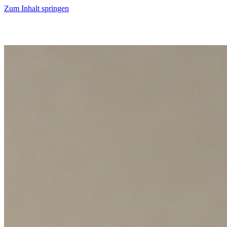
Zum Inhalt springen
Start
Ausgaben
News
Ranking
Plus