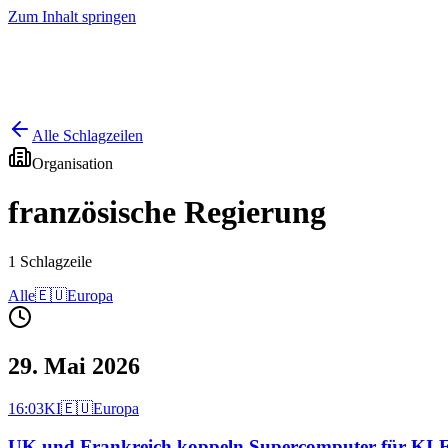
Zum Inhalt springen
Start
Ausgaben
News
Ranking
Plus
Alle Schlagzeilen
Organisation
französische Regierung
1
Schlagzeile
Alle
🇪🇺
Europa
29. Mai 2026
16:03
KI
🇪🇺
Europa
UK und Frankreich koppeln Supercomputer für KI-