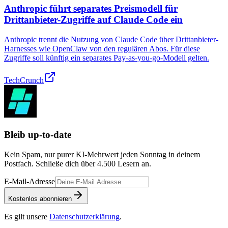
Anthropic führt separates Preismodell für
Drittanbieter-Zugriffe auf Claude Code ein
Anthropic trennt die Nutzung von Claude Code über Drittanbieter-
Harnesses wie OpenClaw von den regulären Abos. Für diese
Zugriffe soll künftig ein separates Pay-as-you-go-Modell gelten.
TechCrunch
Bleib up-to-date
Kein Spam, nur purer KI-Mehrwert jeden Sonntag in deinem
Postfach. Schließe dich über
4.500
Lesern an.
E-Mail-Adresse
Kostenlos abonnieren
Es gilt unsere
Datenschutzerklärung
.