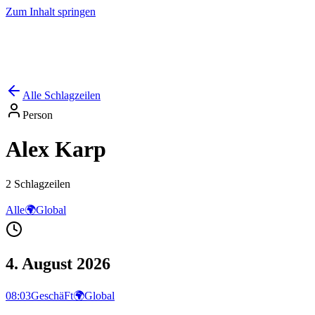
Zum Inhalt springen
Start
Ausgaben
News
Ranking
Plus
Alle Schlagzeilen
Person
Alex Karp
2
Schlagzeilen
Alle
🌍
Global
4. August 2026
08:03
GeschäFt
🌍
Global