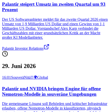
Palantir steigert Umsatz im zweiten Quartal um 93
Prozent
Der US Softwareanbieter meldet für das zweite Quartal 2026 einen
Umsatz von 1,9 Milliarden US Dollar und einen Gewinn von 1,1
Milliarden US Dollar. Vorstandschef Alex Karp verbindet die
Geschäftszahlen mit einer grundsätzlichen Kritik an der Macht
großer KI Modellanbieter.
Palantir Investor Relations
29. Juni 2026
16:01
SouveräNitäT
🌍
Global
Palantir und NVIDIA bringen Engine für offene
Nemotron-Modelle in souveräne Umgebungen
Die gemeinsame Lösung soll Behörden und kritischer Infrastruktur
erlauben, offene Nemotron-Modelle in klassifizierten, physisch