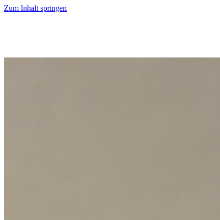
Zum Inhalt springen
Start
Ausgaben
News
Ranking
Plus