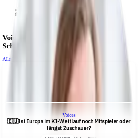
„
In der Tat hat Europa immer wieder zentrale
theoretische Beiträge zur KI geleistet.
“
—
Prof. Björn W. Schuller
Voices-Ausgaben mit
Prof. Björn W.
Schuller
Alle Voices-Ausgaben →
Voices
🇪🇺Ist Europa im KI-Wettlauf noch Mitspieler oder
längst Zuschauer?