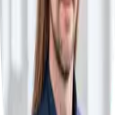
Bleib up-to-date
Kein Spam, nur purer KI-Mehrwert jeden Sonntag in deinem
Postfach. Schließe dich über
4.500
Lesern an.
E-Mail-Adresse
Kostenlos abonnieren
Es gilt unsere
Datenschutzerklärung
.
KI Weekly
Dein Vorsprung in der KI-Welt. Klar, kompakt & auf den Punkt.
Jeden Sonntag in deinem Postfach.