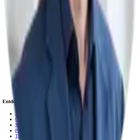
Entdecken
Alle Ausgaben
Community
Modell Ranking
Prompt-Generator
Tipps & Tricks