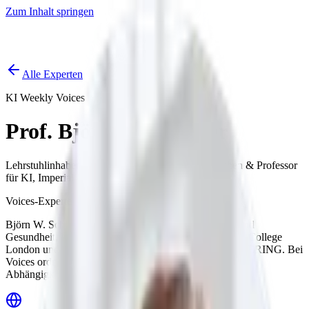
Zum Inhalt springen
Start
Ausgaben
News
Ranking
Plus
Alle Experten
KI Weekly Voices
Prof. Björn W. Schuller
Lehrstuhlinhaber für Health Informatics, TU München & Professor
für KI, Imperial College London
Voices-Experte ·
2 Voices-Ausgaben
Björn W. Schuller forscht an der Schnittstelle von KI und
Gesundheit, lehrt an der TU München und am Imperial College
London und ist Mitgründer des KI-Unternehmens audEERING. Bei
Voices ordnet er ein, wo Europa zwischen Exzellenz und
Abhängigkeit steht.