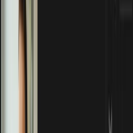
Gesponsert
Alle Tipps & Tricks
Bild, Video & Audio
📸
Professionelles Headshot mit
Google AI Studio erstellen