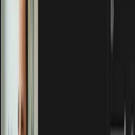
Google AI Studio
Mit
Nano Banana
verwandelst du ein lockeres Selfie in ein
seriöses, natürlich wirkendes Profilfoto – ganz ohne Studio.
Gesponsert