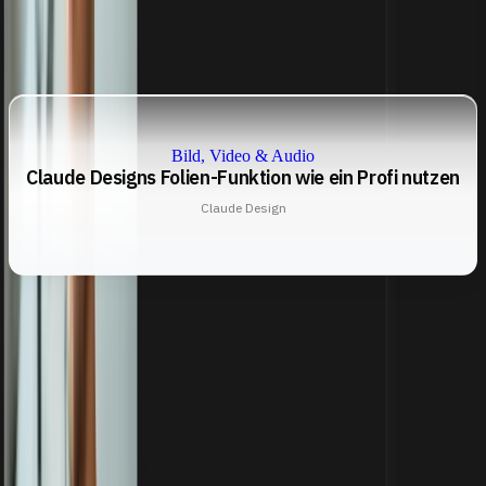
Bild, Video & Audio
Claude Designs Folien-Funktion wie ein Profi nutzen
Claude Design
Bleib up-to-date
Kein Spam, nur purer KI-Mehrwert jeden Sonntag in deinem
Postfach. Schließe dich über
4.500
Lesern an.
E-Mail-Adresse