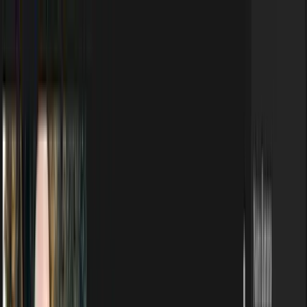
Zum Inhalt springen
Start
Ausgaben
News
Ranking
Plus