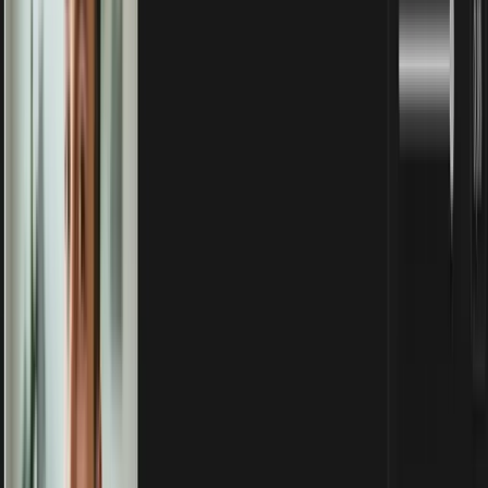
Kostenlos mit Anmeldung
Melde dich kostenlos an, um die Anleitung zu sehen
Die Gratis-Tipps sind für angemeldete Leser frei zugänglich. Melde
dich mit deiner E-Mail-Adresse an — kostenlos, und du bekommst
jeden Sonntag die neuen Tipps direkt ins Postfach.