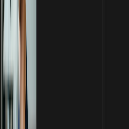
Kostenlos abonnieren
Es gilt unsere
Datenschutzerklärung
.
Frag eine KI nach KI Weekly