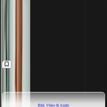
Kostenlos anmelden
Mehr über Plus
Kommentare
(
0
)
Der Kommentarbereich wird geladen, sobald du ihn erreichst.
Kommentare jetzt laden
Weitere Tipps
Alle ansehen
Bild, Video & Audio