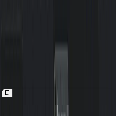
Die Gratis-Tipps sind für angemeldete Leser frei zugänglich. Melde
dich mit deiner E-Mail-Adresse an — kostenlos, und du bekommst
jeden Sonntag die neuen Tipps direkt ins Postfach.
Kostenlos anmelden
Mehr über Plus
Kommentare
(
0
)
Der Kommentarbereich wird geladen, sobald du ihn erreichst.
Kommentare jetzt laden
Weitere Tipps
Alle ansehen