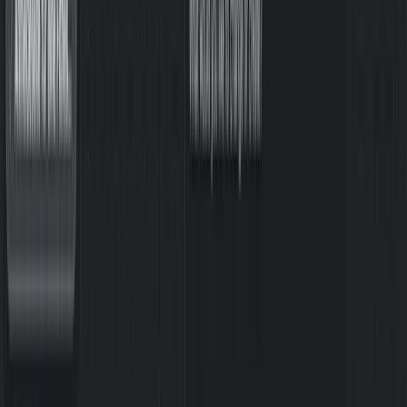
Kein Spam, nur purer KI-Mehrwert jeden Sonntag in deinem
Postfach. Schließe dich über
4.500
Lesern an.
E-Mail-Adresse
Kostenlos abonnieren
Es gilt unsere
Datenschutzerklärung
.
Frag eine KI nach KI Weekly