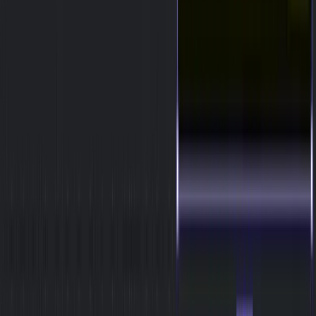
Texteingabe gestalten
Google Stitch
Figma
Mit Google Stitch
kannst du aus Textbeschreibungen, Bildern,
Skizzen oder sogar Spracheingaben fertige Benutzeroberflächen für
Web- und Mobilanwendungen erzeugt. Du brauchst lediglich ein
Google-Konto, um loszulegen.
Gesponsert