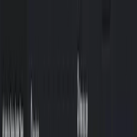
Zum Inhalt springen
Start
Ausgaben
News
Ranking
Plus