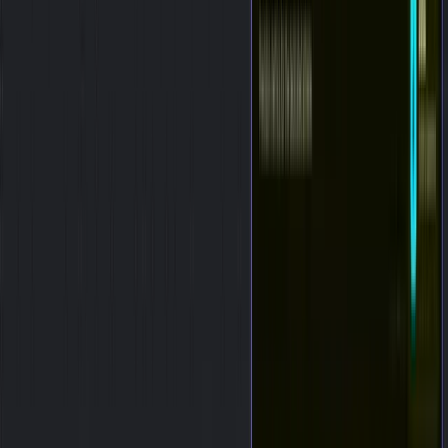
Gesponsert
Alle Tipps & Tricks
Bild, Video & Audio
🖌️
Mit Google Stitch
Benutzeroberflächen per