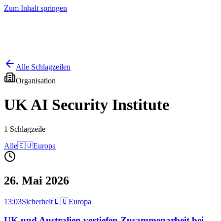
Zum Inhalt springen
Start
Ausgaben
News
Ranking
Plus
Alle Schlagzeilen
Organisation
UK AI Security Institute
1
Schlagzeile
Alle
🇪🇺
Europa
26. Mai 2026
13:03
Sicherheit
🇪🇺
Europa
UK und Australien vertiefen Zusammenarbeit bei