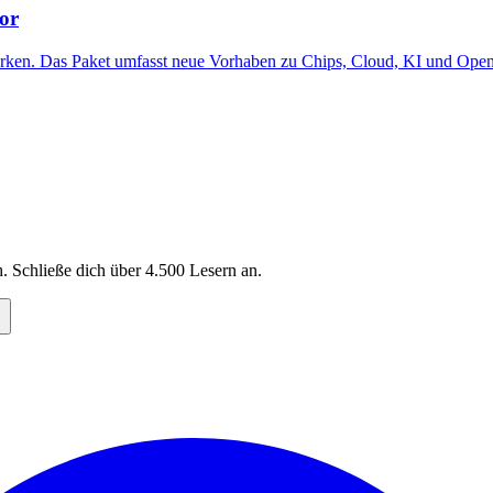
or
tärken. Das Paket umfasst neue Vorhaben zu Chips, Cloud, KI und Ope
. Schließe dich über
4.500
Lesern an.