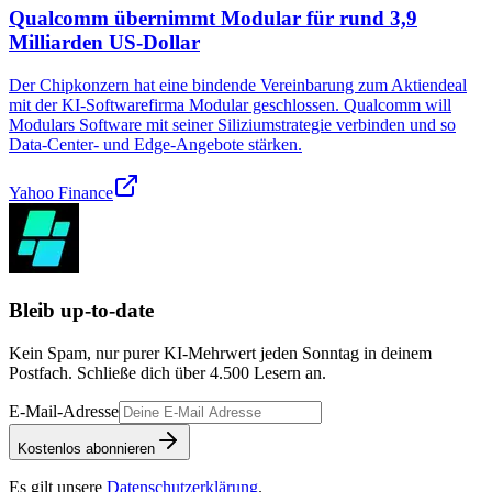
Qualcomm übernimmt Modular für rund 3,9
Milliarden US-Dollar
Der Chipkonzern hat eine bindende Vereinbarung zum Aktiendeal
mit der KI-Softwarefirma Modular geschlossen. Qualcomm will
Modulars Software mit seiner Siliziumstrategie verbinden und so
Data-Center- und Edge-Angebote stärken.
Yahoo Finance
Bleib up-to-date
Kein Spam, nur purer KI-Mehrwert jeden Sonntag in deinem
Postfach. Schließe dich über
4.500
Lesern an.
E-Mail-Adresse
Kostenlos abonnieren
Es gilt unsere
Datenschutzerklärung
.