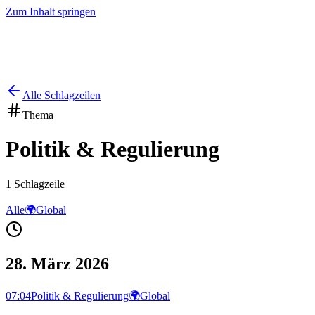
Zum Inhalt springen
Start
Ausgaben
News
Ranking
Plus
Alle Schlagzeilen
Thema
Politik & Regulierung
1
Schlagzeile
Alle
🌍
Global
28. März 2026
07:04
Politik & Regulierung
🌍
Global