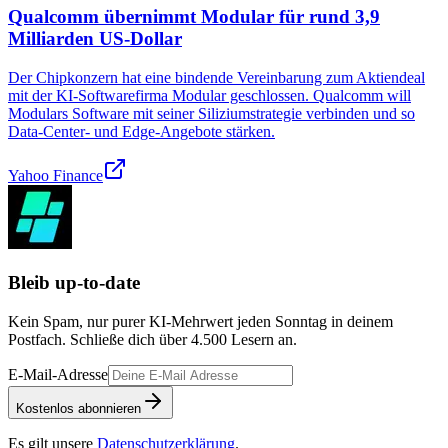
Qualcomm übernimmt Modular für rund 3,9
Milliarden US-Dollar
Der Chipkonzern hat eine bindende Vereinbarung zum Aktiendeal
mit der KI-Softwarefirma Modular geschlossen. Qualcomm will
Modulars Software mit seiner Siliziumstrategie verbinden und so
Data-Center- und Edge-Angebote stärken.
Yahoo Finance
Bleib up-to-date
Kein Spam, nur purer KI-Mehrwert jeden Sonntag in deinem
Postfach. Schließe dich über
4.500
Lesern an.
E-Mail-Adresse
Kostenlos abonnieren
Es gilt unsere
Datenschutzerklärung
.