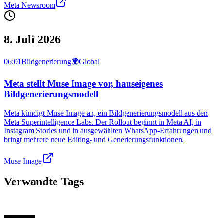
Meta Newsroom
8. Juli 2026
06:01
Bildgenerierung
🌍
Global
Meta stellt Muse Image vor, hauseigenes
Bildgenerierungsmodell
Meta kündigt Muse Image an, ein Bildgenerierungsmodell aus den
Meta Superintelligence Labs. Der Rollout beginnt in Meta AI, in
Instagram Stories und in ausgewählten WhatsApp‑Erfahrungen und
bringt mehrere neue Editing- und Generierungsfunktionen.
Muse Image
Verwandte Tags