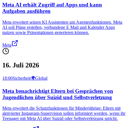
Meta AI erhält Zugriff auf Apps und kann
Aufgaben ausführen
Meta erweitert seinen KI Assistenten um Agentenfunktionen. Meta
AI soll Pläne erstellen, verbundene E Mail und Kalender Apps
nutzen sowie Präsentationen generieren können.
Meta
16. Juli 2026
18:00
Sicherheit
🌍
Global
Meta benachrichtigt Eltern bei Gesprächen von
Jugendlichen über Suizid und Selbstverletzung
Meta erweitert die Schutzfunktionen für Minderjährige: Eltern mit
aktivierter Instagram-Supervision sollen informiert werden, wenn ihr
Teenager mit Meta AI über Suizid oder Selbstverletzung spricht.