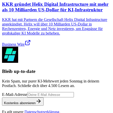
KKR gründet Helix Digital Infrastructure mit mehr
als 10 Milliarden US-Dollar für KI-Infrastruktur
KKR hat mit Partnern die Gesellschaft Helix Digital Infrastructure
angekündigt. Helix will über 10 Milliarden US-Dollar in
Rechenzentren, Energie und Netz investieren, um Engpässe für
großskalige KI Modelle zu beheben.
Business Wire
Bleib up-to-date
Kein Spam, nur purer KI-Mehrwert jeden Sonntag in deinem
Postfach. Schließe dich über
4.500
Lesern an.
E-Mail-Adresse
Kostenlos abonnieren
Es gilt unsere
Datenschutzerklärung
.