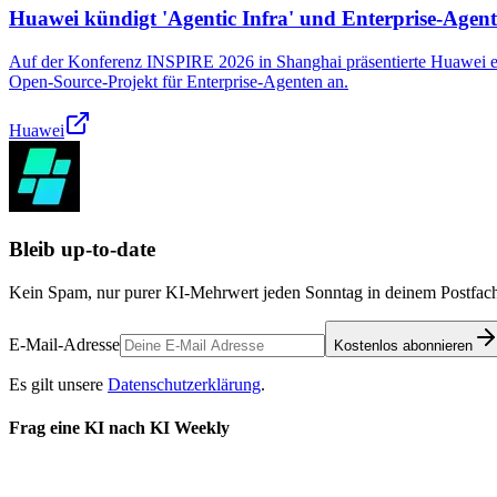
Huawei kündigt 'Agentic Infra' und Enterprise-Agen
Auf der Konferenz INSPIRE 2026 in Shanghai präsentierte Huawei ein
Open-Source-Projekt für Enterprise-Agenten an.
Huawei
Bleib up-to-date
Kein Spam, nur purer KI-Mehrwert jeden Sonntag in deinem Postfach
E-Mail-Adresse
Kostenlos abonnieren
Es gilt unsere
Datenschutzerklärung
.
Frag eine KI nach KI Weekly