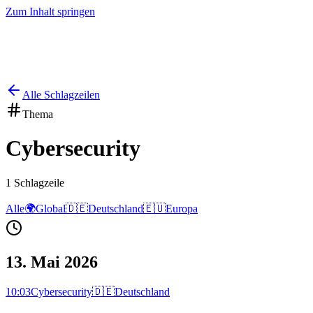
Zum Inhalt springen
Start
Ausgaben
News
Ranking
Plus
Alle Schlagzeilen
Thema
Cybersecurity
1
Schlagzeile
Alle
🌍
Global
🇩🇪
Deutschland
🇪🇺
Europa
13. Mai 2026
10:03
Cybersecurity
🇩🇪
Deutschland