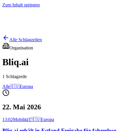
Zum Inhalt springen
Start
Ausgaben
News
Ranking
Plus
Alle Schlagzeilen
Organisation
Bliq.ai
1
Schlagzeile
Alle
🇪🇺
Europa
22. Mai 2026
13:02
MobilitäT
🇪🇺
Europa
Bliq.ai erhält in Estland Freigabe für fahrerlose