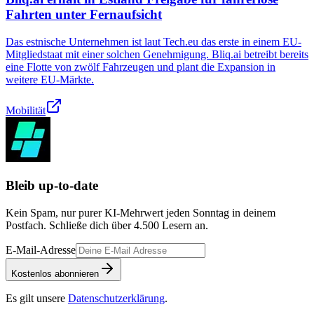
Fahrten unter Fernaufsicht
Das estnische Unternehmen ist laut Tech.eu das erste in einem EU-
Mitgliedstaat mit einer solchen Genehmigung. Bliq.ai betreibt bereits
eine Flotte von zwölf Fahrzeugen und plant die Expansion in
weitere EU-Märkte.
Mobilität
Bleib up-to-date
Kein Spam, nur purer KI-Mehrwert jeden Sonntag in deinem
Postfach. Schließe dich über
4.500
Lesern an.
E-Mail-Adresse
Kostenlos abonnieren
Es gilt unsere
Datenschutzerklärung
.