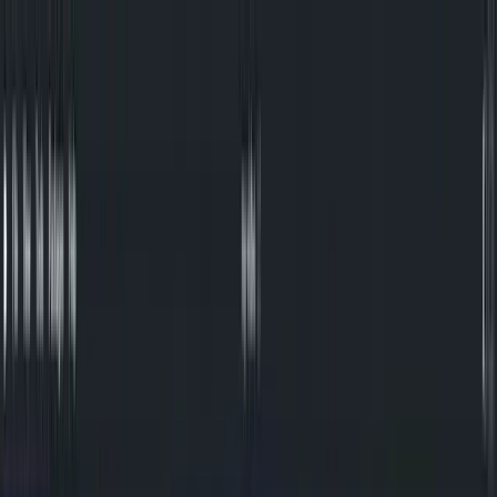
Zum Inhalt springen
Start
Ausgaben
News
Ranking
Plus