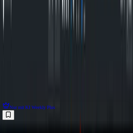
Die Gratis-Tipps sind für angemeldete Leser frei zugänglich. Melde
dich mit deiner E-Mail-Adresse an — kostenlos, und du bekommst
jeden Sonntag die neuen Tipps direkt ins Postfach.
Kostenlos anmelden
Mehr über Plus
Kommentare
(
0
)
Der Kommentarbereich wird geladen, sobald du ihn erreichst.
Kommentare jetzt laden
Weitere Tipps
Alle ansehen
Nur mit KI Weekly Plus