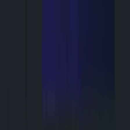
Claude Code
Claude Code
Remotion
Remotion
verwandelt Claude Code in ein Videoproduktions-Tool:
Du beschreibst in natürlicher Sprache, was du sehen willst, und
Claude schreibt den Code, der daraus ein fertiges Video rendert,
inklusive Animationen, Übergängen und Text-Overlays.
Gesponsert