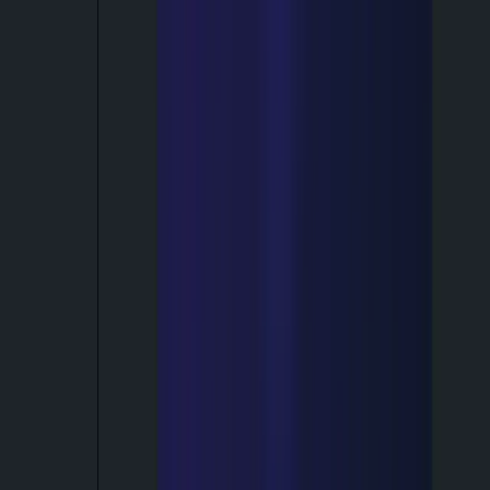
Gesponsert
Alle Tipps & Tricks
Coding & Entwicklung
🎬
So erstellst du Videos per
Prompt mit Remotion und