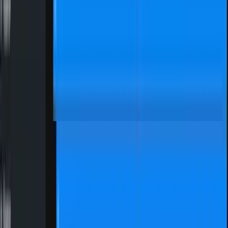
Kein Spam, nur purer KI-Mehrwert jeden Sonntag in deinem
Postfach. Schließe dich über
4.500
Lesern an.
E-Mail-Adresse
Kostenlos abonnieren
Es gilt unsere
Datenschutzerklärung
.
Frag eine KI nach KI Weekly