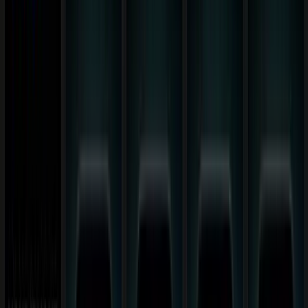
Gesponsert
Alle Tipps & Tricks
Produktivität & Alltag
Plus
Siri durch ein kostenloses
lokales KI-Modell ersetzen