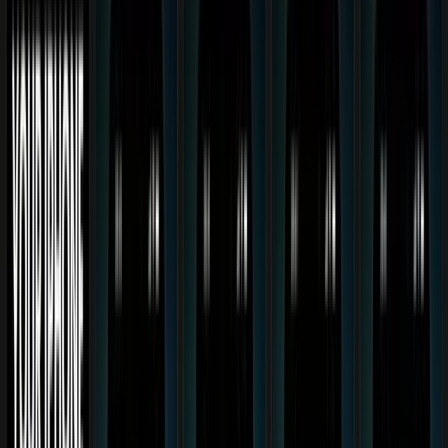
Bildquelle:
L
Mit der App
„
Locally AI
" installierst du ein KI-Modell direkt auf
deinem iPhone und startest es per Aktionstaste, ganz ohne Internet
und ohne dass deine Daten in die Cloud wandern. Voraussetzung ist
ein iPhone mit Aktionstaste (ab iPhone 15 Pro bzw. alle iPhone-16-
Modelle).
Gesponsert