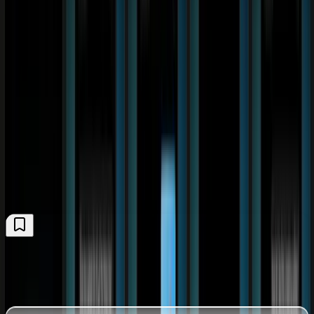
Dieser Tipp ist exklusiv für Plus-Abonnenten. Melde dich an oder
werde Plus-Mitglied für die komplette Anleitung.
Anmelden & lesen
Mehr über Plus
Kommentare
(
0
)
Der Kommentarbereich wird geladen, sobald du ihn erreichst.
Kommentare jetzt laden
Weitere Tipps
Alle ansehen