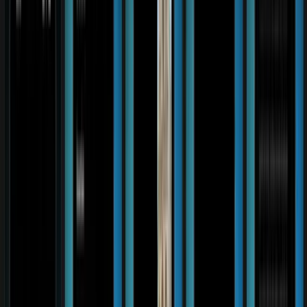
Postfach. Schließe dich über
4.500
Lesern an.
E-Mail-Adresse
Kostenlos abonnieren
Es gilt unsere
Datenschutzerklärung
.
Frag eine KI nach KI Weekly