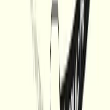
Bleib up-to-date
Kein Spam, nur purer KI-Mehrwert jeden Sonntag in deinem
Postfach. Schließe dich über
4.500
Lesern an.
E-Mail-Adresse
Kostenlos abonnieren
Es gilt unsere
Datenschutzerklärung
.
Frag eine KI nach KI Weekly