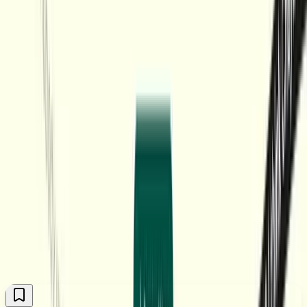
Kostenlos mit Anmeldung
Melde dich kostenlos an, um die Anleitung zu sehen
Die Gratis-Tipps sind für angemeldete Leser frei zugänglich. Melde
dich mit deiner E-Mail-Adresse an — kostenlos, und du bekommst
jeden Sonntag die neuen Tipps direkt ins Postfach.
Kostenlos anmelden
Mehr über Plus
Kommentare
(
0
)
Der Kommentarbereich wird geladen, sobald du ihn erreichst.
Kommentare jetzt laden
Weitere Tipps
Alle ansehen