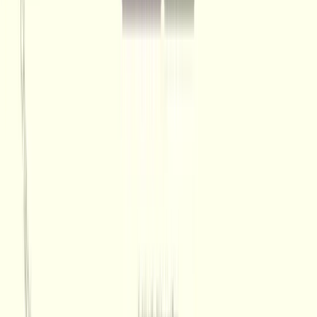
Gesponsert
Alle Tipps & Tricks
Agenten & Automatisierung
📢
Mit Speech to Text und
Wispr Flow deinen KI-