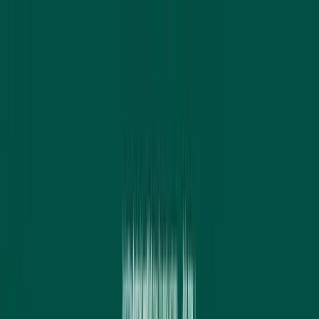
Zum Inhalt springen
Start
Ausgaben
News
Ranking
Plus