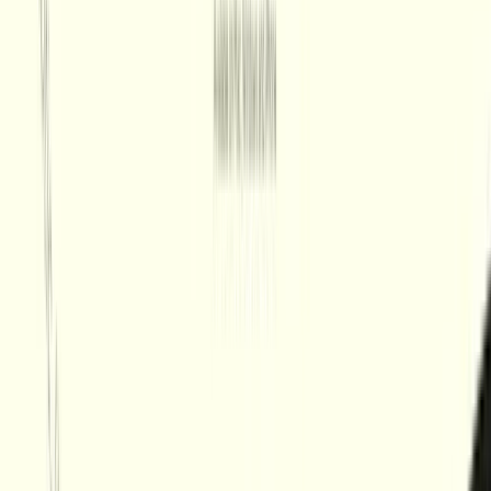
Workflow auf das nächste
Level bringen
Wispr Flow
Claude
ChatGPT
Cursor
Bildquelle:
Wispr Flow
Du tippst deine Prompts noch von Hand? Dann verschenkst du
wertvolle Zeit. Mit
Wispr Flow
diktierst du bis zu viermal schneller
als du tippen kannst und das in jeder App auf deinem Rechner. Egal
ob ChatGPT, Claude, Cursor oder Slack: Einfach Funktionstaste
gedrückt halten, sprechen, loslassen fertig.
Gesponsert