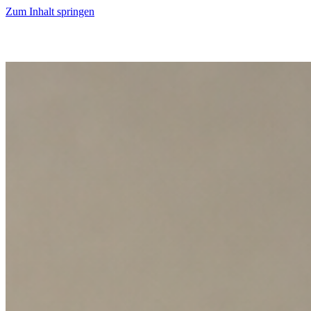
Zum Inhalt springen
Start
Ausgaben
News
Ranking
Plus