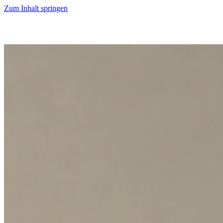
Zum Inhalt springen
Start
Ausgaben
News
Ranking
Plus