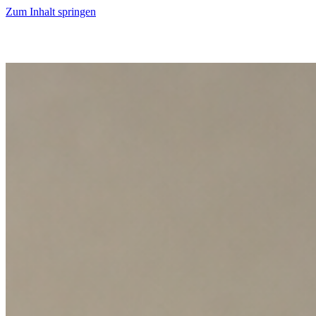
Zum Inhalt springen
Start
Ausgaben
News
Ranking
Plus