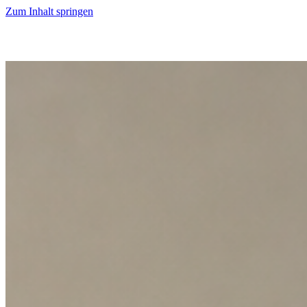
Zum Inhalt springen
Start
Ausgaben
News
Ranking
Plus