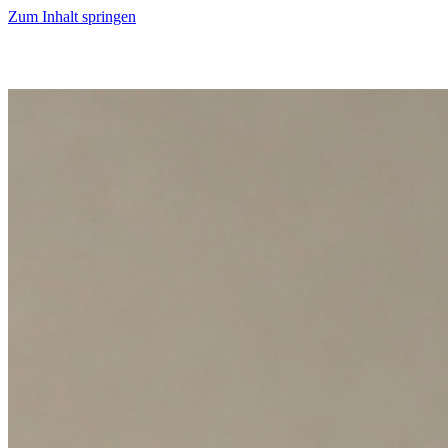
Zum Inhalt springen
Start
Ausgaben
News
Ranking
Plus