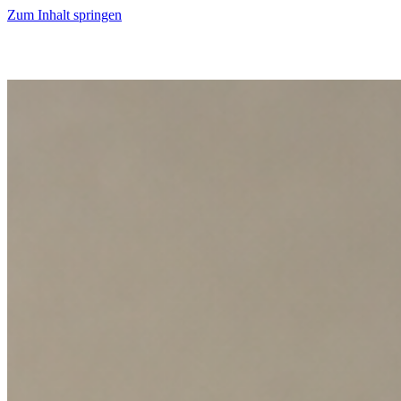
Zum Inhalt springen
Start
Ausgaben
News
Ranking
Plus