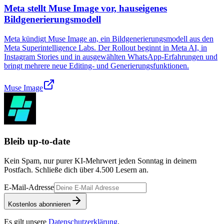
Meta stellt Muse Image vor, hauseigenes
Bildgenerierungsmodell
Meta kündigt Muse Image an, ein Bildgenerierungsmodell aus den
Meta Superintelligence Labs. Der Rollout beginnt in Meta AI, in
Instagram Stories und in ausgewählten WhatsApp‑Erfahrungen und
bringt mehrere neue Editing- und Generierungsfunktionen.
Muse Image
Bleib up-to-date
Kein Spam, nur purer KI-Mehrwert jeden Sonntag in deinem
Postfach. Schließe dich über
4.500
Lesern an.
E-Mail-Adresse
Kostenlos abonnieren
Es gilt unsere
Datenschutzerklärung
.