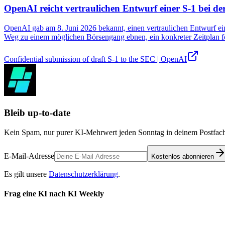
OpenAI reicht vertraulichen Entwurf einer S-1 bei d
OpenAI gab am 8. Juni 2026 bekannt, einen vertraulichen Entwurf ei
Weg zu einem möglichen Börsengang ebnen, ein konkreter Zeitplan fe
Confidential submission of draft S-1 to the SEC | OpenAI
Bleib up-to-date
Kein Spam, nur purer KI-Mehrwert jeden Sonntag in deinem Postfach
E-Mail-Adresse
Kostenlos abonnieren
Es gilt unsere
Datenschutzerklärung
.
Frag eine KI nach KI Weekly