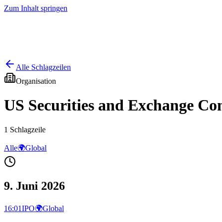
Zum Inhalt springen
Start
Ausgaben
News
Ranking
Plus
Alle Schlagzeilen
Organisation
US Securities and Exchange Co
1
Schlagzeile
Alle
🌍
Global
9. Juni 2026
16:01
IPO
🌍
Global