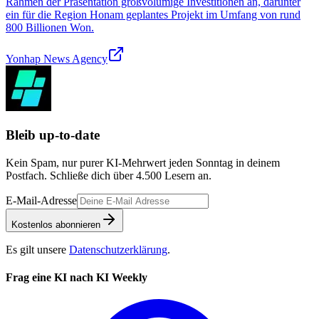
Rahmen der Präsentation großvolumige Investitionen an, darunter
ein für die Region Honam geplantes Projekt im Umfang von rund
800 Billionen Won.
Yonhap News Agency
Bleib up-to-date
Kein Spam, nur purer KI-Mehrwert jeden Sonntag in deinem
Postfach. Schließe dich über
4.500
Lesern an.
E-Mail-Adresse
Kostenlos abonnieren
Es gilt unsere
Datenschutzerklärung
.
Frag eine KI nach KI Weekly