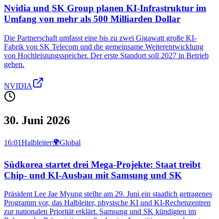
Nvidia und SK Group planen KI-Infrastruktur im
Umfang von mehr als 500 Milliarden Dollar
Die Partnerschaft umfasst eine bis zu zwei Gigawatt große KI-
Fabrik von SK Telecom und die gemeinsame Weiterentwicklung
von Hochleistungsspeicher. Der erste Standort soll 2027 in Betrieb
gehen.
NVIDIA
30. Juni 2026
16:01
Halbleiter
🌍
Global
Südkorea startet drei Mega-Projekte: Staat treibt
Chip- und KI-Ausbau mit Samsung und SK
Präsident Lee Jae Myung stellte am 29. Juni ein staatlich getragenes
Programm vor, das Halbleiter, physische KI und KI-Rechenzentren
zur nationalen Priorität erklärt. Samsung und SK kündigten im