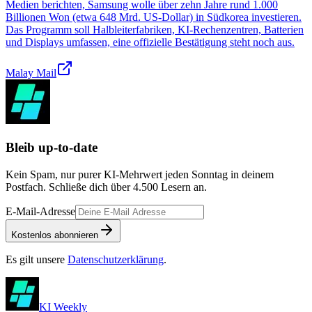
Medien berichten, Samsung wolle über zehn Jahre rund 1.000
Billionen Won (etwa 648 Mrd. US-Dollar) in Südkorea investieren.
Das Programm soll Halbleiterfabriken, KI‑Rechenzentren, Batterien
und Displays umfassen, eine offizielle Bestätigung steht noch aus.
Malay Mail
Bleib up-to-date
Kein Spam, nur purer KI-Mehrwert jeden Sonntag in deinem
Postfach. Schließe dich über
4.500
Lesern an.
E-Mail-Adresse
Kostenlos abonnieren
Es gilt unsere
Datenschutzerklärung
.
KI Weekly