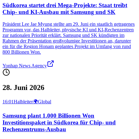
Südkorea startet drei Mega-Projekte: Staat treibt
Chip- und KI-Ausbau mit Samsung und SK
Präsident Lee Jae Myung stellte am 29. Juni ein staatlich getragenes
Programm vor, das Halbleiter, physische KI und KI-Rechenzentren
zur nationalen Priorität erklärt. Samsung und SK kündigten im
Rahmen der Präsentation großvolumige Investitionen an, darunter
ein für die Region Honam geplantes Projekt im Umfang von rund
800 Billionen Won.
Yonhap News Agency
28. Juni 2026
16:01
Halbleiter
🌍
Global
Samsung plant 1.000 Billionen Won
Investitionspaket in Südkorea für Chip- und
Rechenzentrums-Ausbau