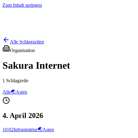
Zum Inhalt springen
Start
Ausgaben
News
Ranking
Plus
Alle Schlagzeilen
Organisation
Sakura Internet
1
Schlagzeile
Alle
🌏
Asien
4. April 2026
10:02
Infrastruktur
🌏
Asien