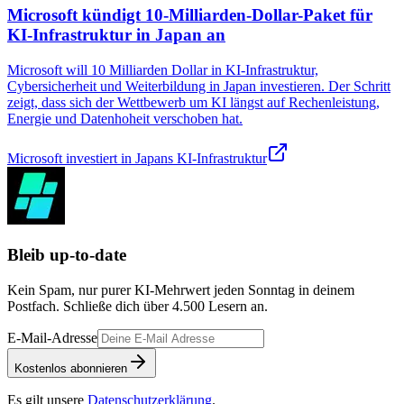
Microsoft kündigt 10-Milliarden-Dollar-Paket für
KI-Infrastruktur in Japan an
Microsoft will 10 Milliarden Dollar in KI-Infrastruktur,
Cybersicherheit und Weiterbildung in Japan investieren. Der Schritt
zeigt, dass sich der Wettbewerb um KI längst auf Rechenleistung,
Energie und Datenhoheit verschoben hat.
Microsoft investiert in Japans KI-Infrastruktur
Bleib up-to-date
Kein Spam, nur purer KI-Mehrwert jeden Sonntag in deinem
Postfach. Schließe dich über
4.500
Lesern an.
E-Mail-Adresse
Kostenlos abonnieren
Es gilt unsere
Datenschutzerklärung
.