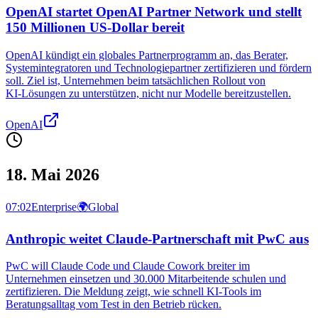
OpenAI startet OpenAI Partner Network und stellt
150 Millionen US-Dollar bereit
OpenAI kündigt ein globales Partnerprogramm an, das Berater,
Systemintegratoren und Technologiepartner zertifizieren und fördern
soll. Ziel ist, Unternehmen beim tatsächlichen Rollout von
KI‑Lösungen zu unterstützen, nicht nur Modelle bereitzustellen.
OpenAI
18. Mai 2026
07:02
Enterprise
🌍
Global
Anthropic weitet Claude-Partnerschaft mit PwC aus
PwC will Claude Code und Claude Cowork breiter im
Unternehmen einsetzen und 30.000 Mitarbeitende schulen und
zertifizieren. Die Meldung zeigt, wie schnell KI-Tools im
Beratungsalltag vom Test in den Betrieb rücken.