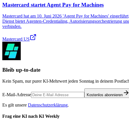
Mastercard startet Agent Pay for Machines
Mastercard hat am 10. Juni 2026 'Agent Pay for Machines' eingeführt
Dienst bietet Agenten-Credentialing, Autorisierungsorchestrierung u
verbinden.
Mastercard US
Bleib up-to-date
Kein Spam, nur purer KI-Mehrwert jeden Sonntag in deinem Postfach
E-Mail-Adresse
Kostenlos abonnieren
Es gilt unsere
Datenschutzerklärung
.
Frag eine KI nach KI Weekly