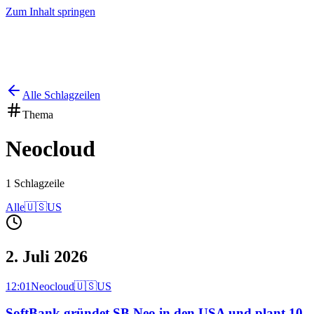
Zum Inhalt springen
Start
Ausgaben
News
Ranking
Plus
Alle Schlagzeilen
Thema
Neocloud
1
Schlagzeile
Alle
🇺🇸
US
2. Juli 2026
12:01
Neocloud
🇺🇸
US
SoftBank gründet SB Neo in den USA und plant 10