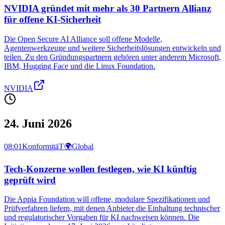
NVIDIA gründet mit mehr als 30 Partnern Allianz
für offene KI-Sicherheit
Die Open Secure AI Alliance soll offene Modelle,
Agentenwerkzeuge und weitere Sicherheitslösungen entwickeln und
teilen. Zu den Gründungspartnern gehören unter anderem Microsoft,
IBM, Hugging Face und die Linux Foundation.
NVIDIA
24. Juni 2026
08:01
KonformitäT
🌍
Global
Tech-Konzerne wollen festlegen, wie KI künftig
geprüft wird
Die Appia Foundation will offene, modulare Spezifikationen und
Prüfverfahren liefern, mit denen Anbieter die Einhaltung technischer
und regulatorischer Vorgaben für KI nachweisen können. Die