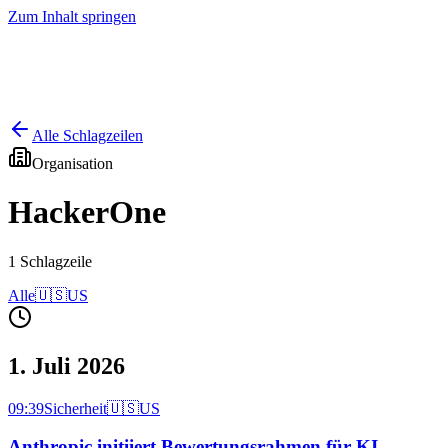
Zum Inhalt springen
Start
Ausgaben
News
Ranking
Plus
Alle Schlagzeilen
Organisation
HackerOne
1
Schlagzeile
Alle
🇺🇸
US
1. Juli 2026
09:39
Sicherheit
🇺🇸
US
Anthropic initiiert Bewertungsrahmen für KI-